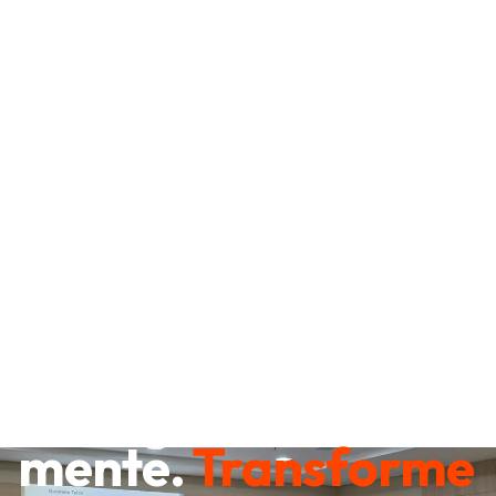
Destrave sua
mente.
Transforme