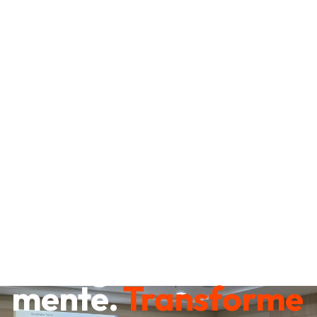
Destrave sua
mente.
Transforme