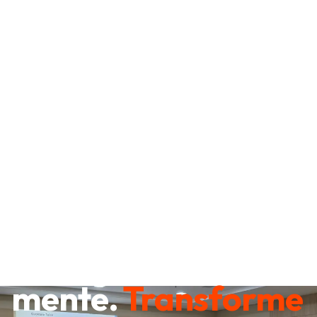
Destrave sua
mente.
Transforme