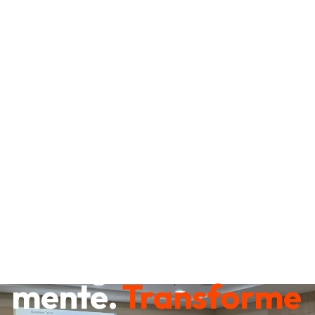
Destrave sua
mente.
Transforme