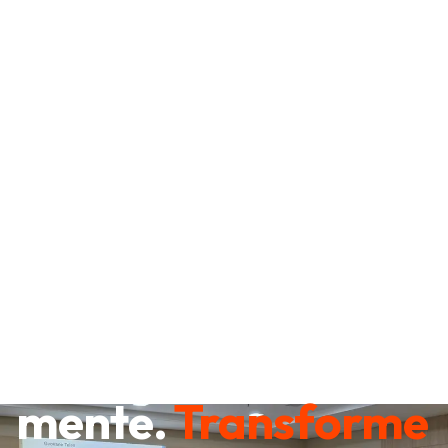
Destrave sua
mente.
Transforme