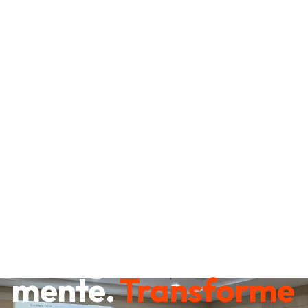
Destrave sua
mente.
Transforme