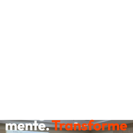
Destrave sua
mente.
Transforme