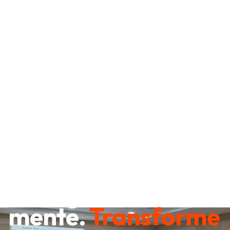
Destrave sua
mente.
Transforme