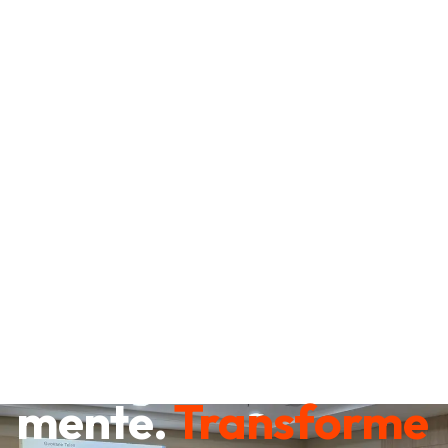
Destrave sua
mente.
Transforme