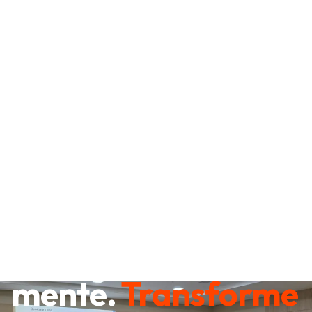
Destrave sua
mente.
Transforme