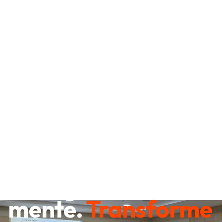
Destrave sua
mente.
Transforme