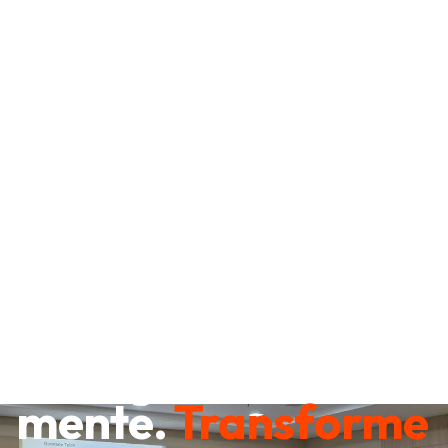
Destrave sua
mente.
Transforme