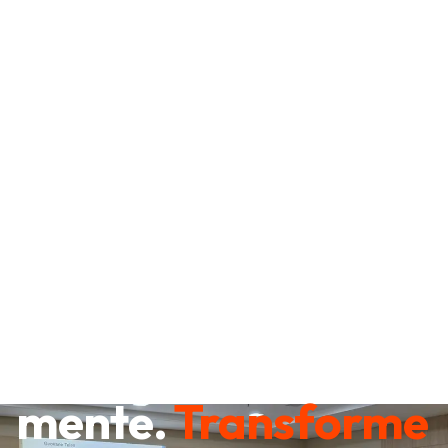
Destrave sua
mente.
Transforme