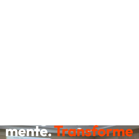
Destrave sua
mente.
Transforme