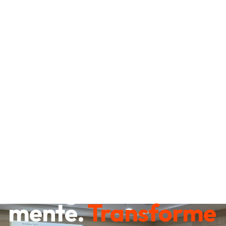
Destrave sua
mente.
Transforme