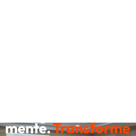
Destrave sua
mente.
Transforme