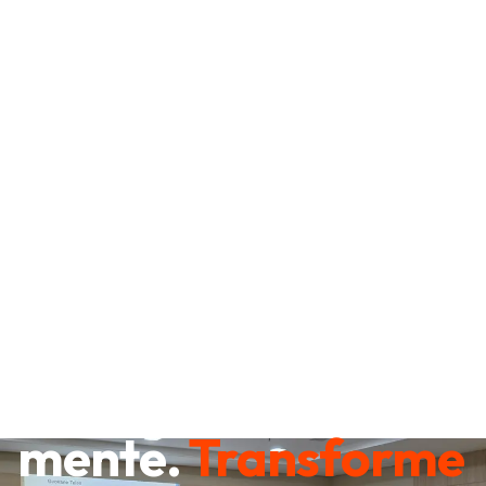
Destrave sua
mente.
Transforme