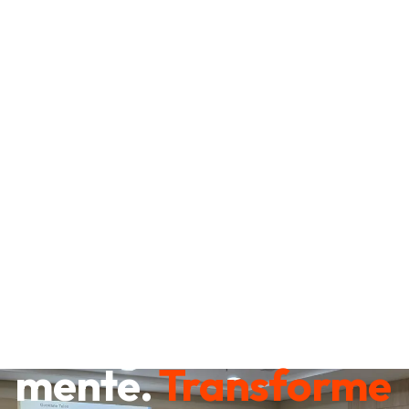
Destrave sua
mente.
Transforme