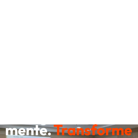
Destrave sua
mente.
Transforme