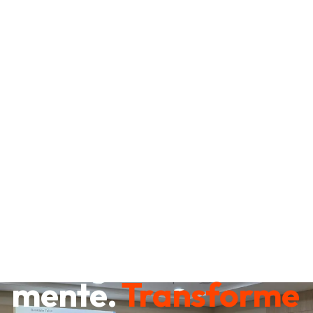
Destrave sua
mente.
Transforme