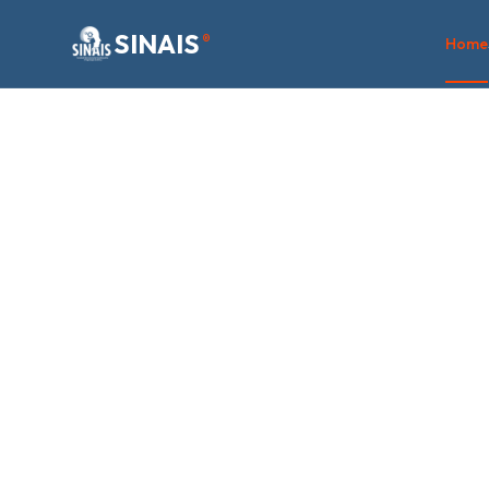
SINAIS
®
Home