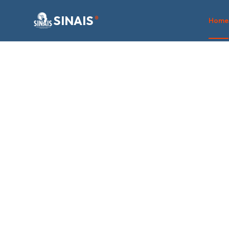
SINAIS
®
Home