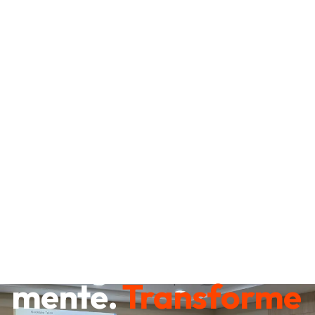
Destrave sua
mente.
Transforme