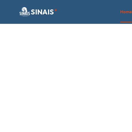
SINAIS
®
Home