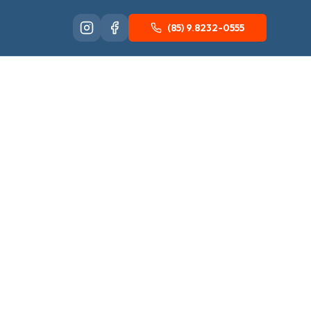
(85) 9.8232-0555