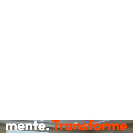
Destrave sua
mente.
Transforme