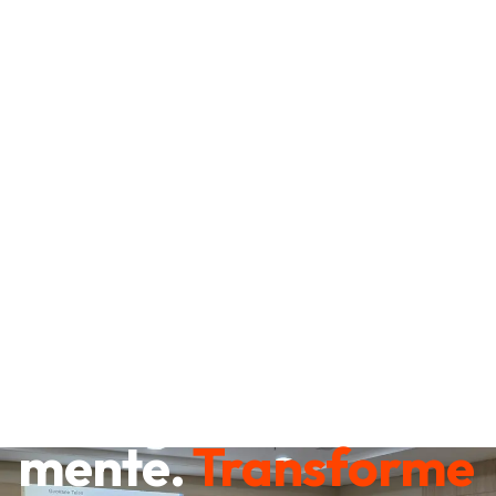
Destrave sua
mente.
Transforme