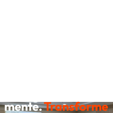
Destrave sua
mente.
Transforme