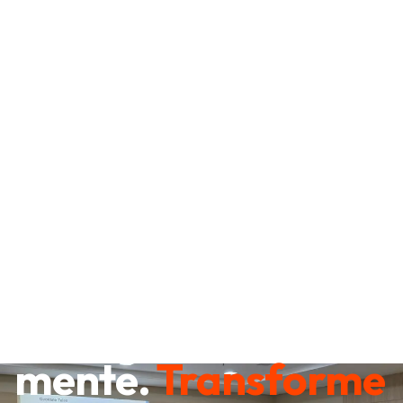
Destrave sua
mente.
Transforme