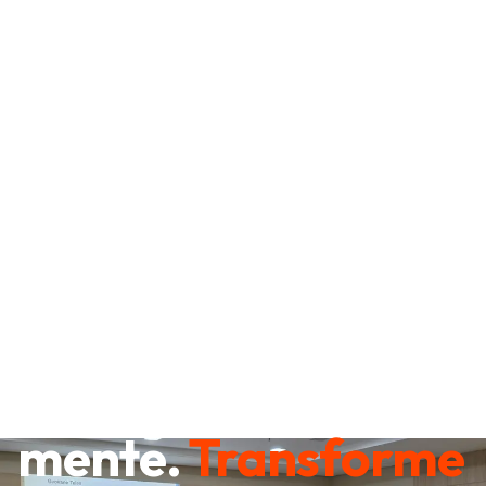
Destrave sua
mente.
Transforme