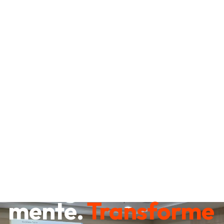
Destrave sua
mente.
Transforme