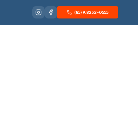
(85) 9.8232-0555