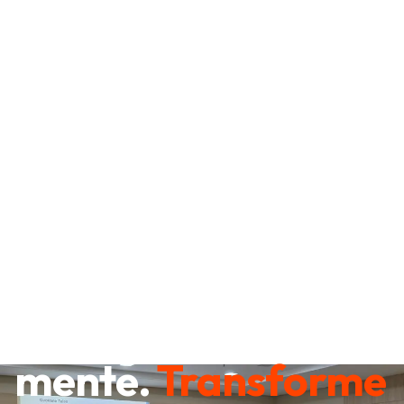
Destrave sua
mente.
Transforme