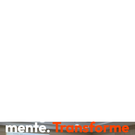
Destrave sua
mente.
Transforme