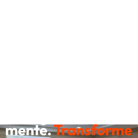
Destrave sua
mente.
Transforme