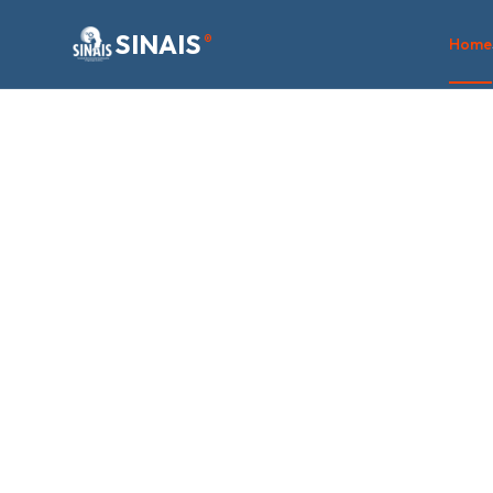
SINAIS
®
Home