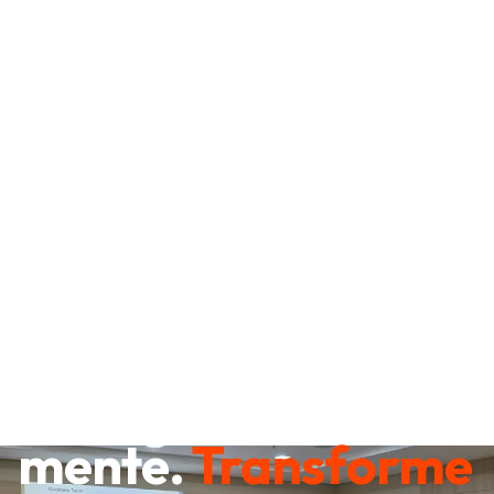
Destrave sua
mente.
Transforme