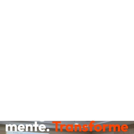
Destrave sua
mente.
Transforme