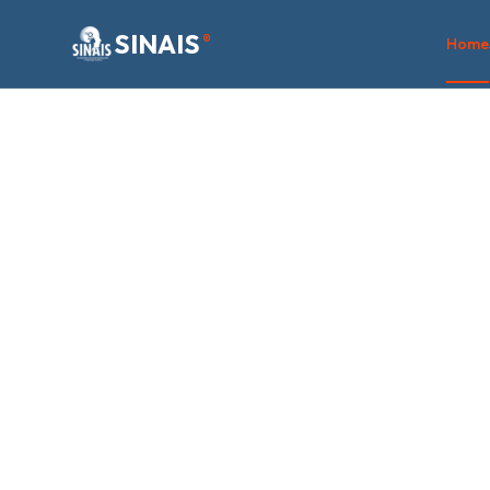
SINAIS
®
Home