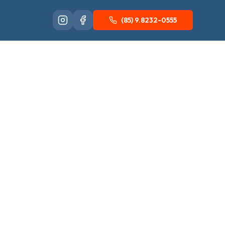
(85) 9.8232-0555