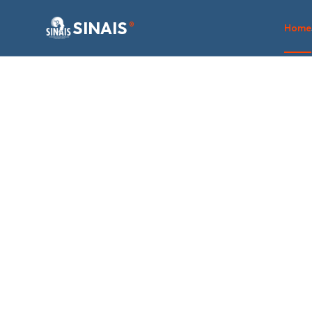
SINAIS
®
Home