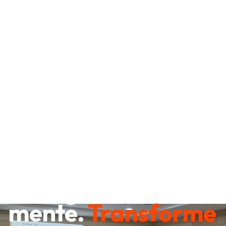
Destrave sua
mente.
Transforme