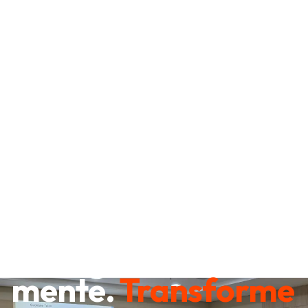
Destrave sua
mente.
Transforme