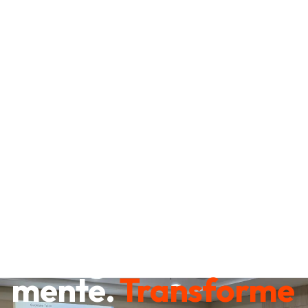
Destrave sua
mente.
Transforme