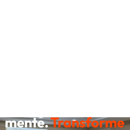
Destrave sua
mente.
Transforme