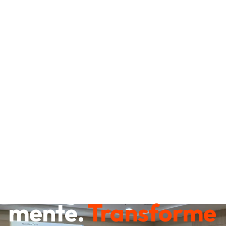
Destrave sua
mente.
Transforme