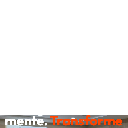
Destrave sua
mente.
Transforme