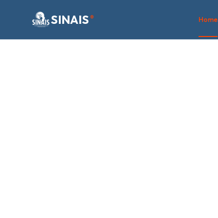
SINAIS
®
Home