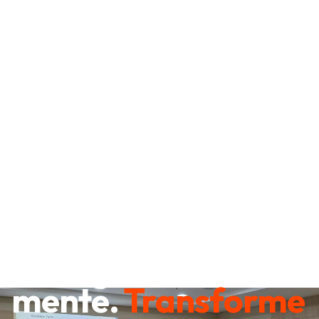
Destrave sua
mente.
Transforme