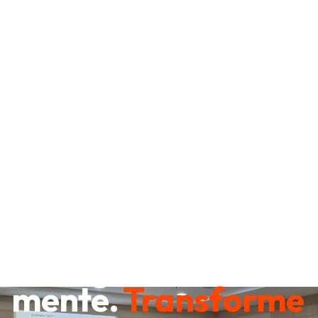
Destrave sua
mente.
Transforme