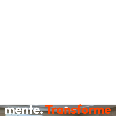
Destrave sua
mente.
Transforme