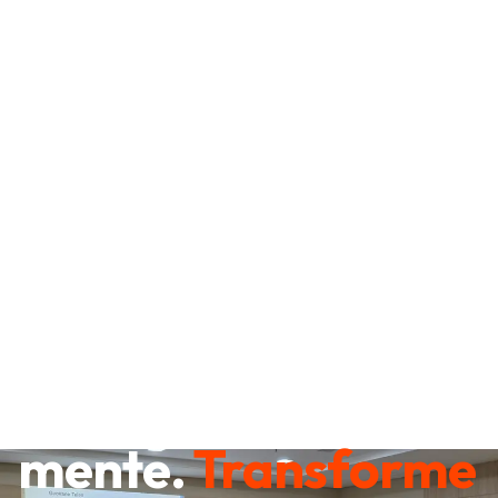
Destrave sua
mente.
Transforme